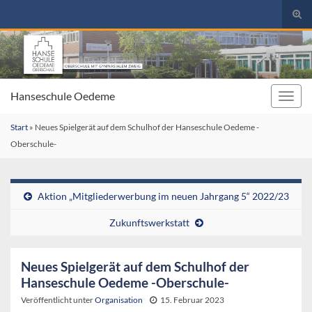
Suc
umsc
Search for:
Hanseschule Oedeme
Navig
umsc
Start
»
Neues Spielgerät auf dem Schulhof der Hanseschule Oedeme -
Oberschule-
Aktion „Mitgliederwerbung im neuen Jahrgang 5“ 2022/23
Zukunftswerkstatt
Neues Spielgerät auf dem Schulhof der
Hanseschule Oedeme -Oberschule-
Veröffentlicht unter
Organisation
15. Februar 2023