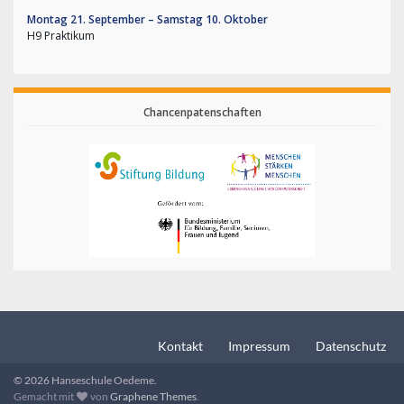
Montag
21.
September
–
Samstag
10.
Oktober
H9 Praktikum
Chancenpatenschaften
Kontakt
Impressum
Datenschutz
© 2026 Hanseschule Oedeme.
Gemacht mit
von
Graphene Themes
.