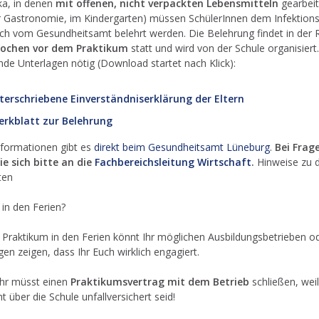
ka, in denen
mit offenen, nicht verpackten Lebensmitteln
gearbeit
der Gastronomie, im Kindergarten) müssen SchülerInnen dem Infektion
ch vom Gesundheitsamt belehrt werden. Die Belehrung findet in der 
 Wochen vor dem Praktikum
statt und wird von der Schule organisiert
nde Unterlagen nötig (Download startet nach Klick):
terschriebene Einverständniserklärung der Eltern
erkblatt zur Belehrung
nformationen gibt es
direkt beim Gesundheitsamt Lüneburg
.
Bei Frag
e sich bitte an die
Fachbereichsleitung Wirtschaft
.
Hinweise zu 
ten
in den Ferien?
 Praktikum in den Ferien könnt Ihr möglichen Ausbildungsbetrieben od
gen zeigen, dass Ihr Euch wirklich engagiert.
hr müsst einen
Praktikumsvertrag mit dem Betrieb
schließen, weil
ht über die Schule unfallversichert seid!