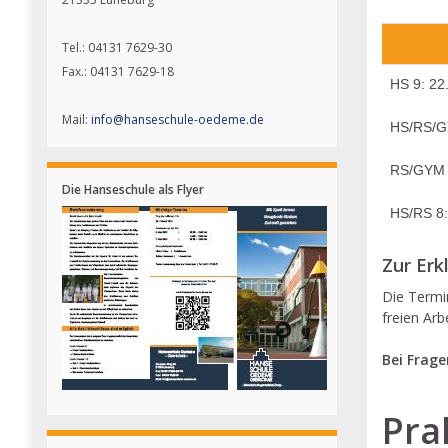
Tel.: 04131 7629-30
Fax.: 04131 7629-18
HS 9: 22
Mail:
info@hanseschule-oedeme.de
HS/RS/GY
RS/GYM 9
Die Hanseschule als Flyer
HS/RS 8:
Zur Erk
Die Termi
freien Arb
Bei Frage
Pra