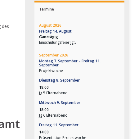
Termine
August 2026
g des
Freitag
14.
August
Ganztägig
Einschulungsfeier Jg 5
September 2026
Montag
7.
September
–
Freitag
11.
September
Projektwoche
Dienstag
8.
September
18:00
Jg 5 Elternabend
Mittwoch
9.
September
18:00
Jg 6 Elternabend
samt
Freitag
11.
September
14:00
Präsentation Projektwoche