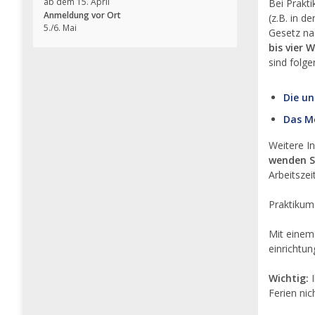
ab dem 15. April
Bei Prakti
Anmeldung vor Ort
(z.B. in 
5./6. Mai
Gesetz na
bis vier
sind folge
Die un
Das M
Weitere I
wenden Si
Arbeitszei
Praktikum 
Mit einem
einrichtun
Wichtig:
I
Ferien nic