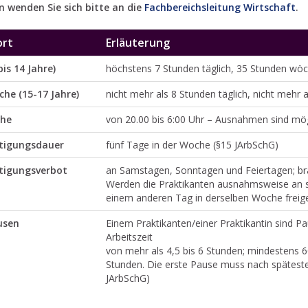
n wenden Sie sich bitte an die
Fachbereichsleitung Wirtschaft
.
ort
Erläuterung
bis 14 Jahre)
höchstens 7 Stunden täglich, 35 Stunden wöc
che (15-17 Jahre)
nicht mehr als 8 Stunden täglich, nicht mehr 
uhe
von 20.00 bis 6:00 Uhr – Ausnahmen sind mög
tigungsdauer
fünf Tage in der Woche (§15 JArbSchG)
tigungsverbot
an Samstagen, Sonntagen und Feiertagen; b
Werden die Praktikanten ausnahmsweise an s
einem anderen Tag in derselben Woche freiges
usen
Einem Praktikanten/einer Praktikantin sind P
Arbeitszeit
von mehr als 4,5 bis 6 Stunden; mindestens 6
Stunden. Die erste Pause muss nach spätesten
JArbSchG)