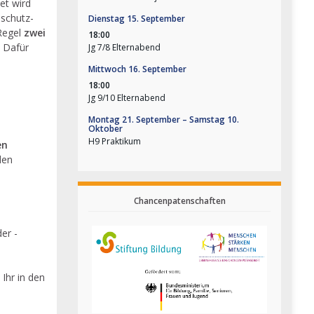
et wird
sschutz-
Dienstag
15.
September
Regel
zwei
18:00
. Dafür
Jg 7/
8 Elternabend
Mittwoch
16.
September
18:00
Jg 9/
10 Elternabend
Montag
21.
September
–
Samstag
10.
Oktober
H9 Praktikum
en
den
Chancenpatenschaften
er -
 Ihr in den