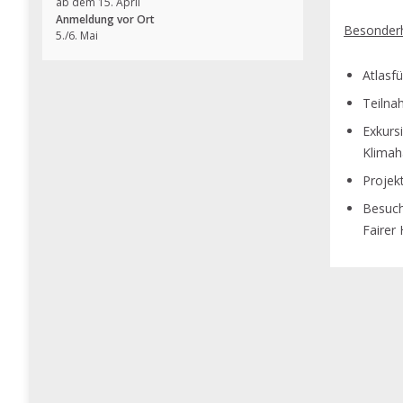
ab dem 15. April
Anmeldung vor Ort
Besonder
5./6. Mai
Atlasfü
Teilna
Exkursi
Klimah
Projek
Besuch
Fairer 