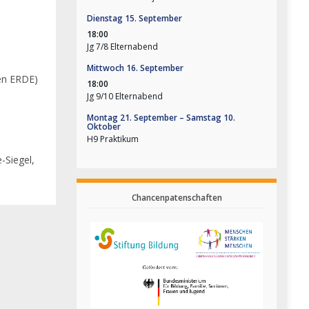
Dienstag
15.
September
18:00
Jg 7/
8 Elternabend
Mittwoch
16.
September
en ERDE)
18:00
Jg 9/
10 Elternabend
s
Montag
21.
September
–
Samstag
10.
Oktober
H9 Praktikum
-Siegel,
Chancenpatenschaften