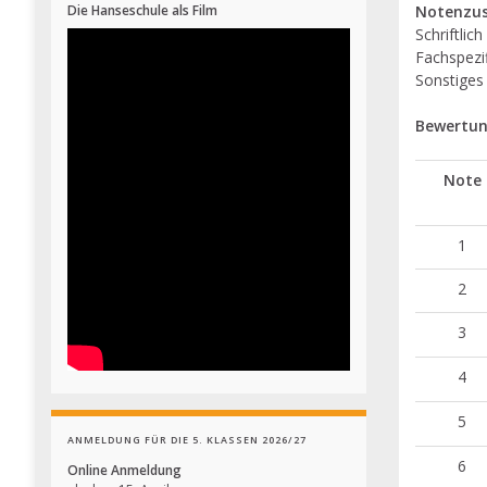
Notenzu
Die Hanseschule als Film
Schriftlich
Fachspezi
Sonstiges
Bewertun
Note
1
2
3
4
5
ANMELDUNG FÜR DIE 5. KLASSEN 2026/27
6
Online Anmeldung