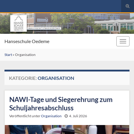
Suc
umsc
Search for:
Hanseschule Oedeme
Navig
umsc
Start
»
Organisation
KATEGORIE:
ORGANISATION
NAWI-Tage und Siegerehrung zum
Schuljahresabschluss
Veröffentlicht unter
Organisation
4. Juli 2026