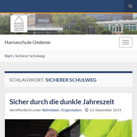
Suc
umsc
Search for:
Hanseschule Oedeme
Navig
umsc
Start
»
Sicherer Schulweg
SCHLAGWORT:
SICHERER SCHULWEG
Sicher durch die dunkle Jahreszeit
Veröffentlicht unter
Aktivitäten
,
Organisation
13. Dezember 2019