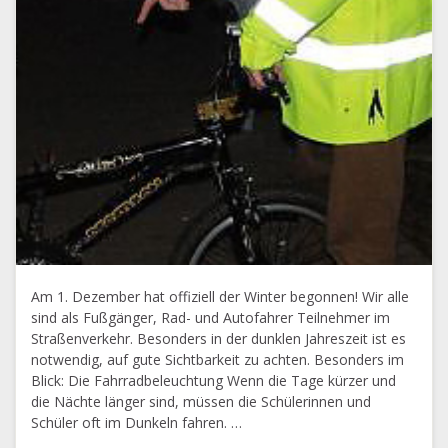
Am 1. Dezember hat offiziell der Winter begonnen! Wir alle
sind als Fußgänger, Rad- und Autofahrer Teilnehmer im
Straßenverkehr. Besonders in der dunklen Jahreszeit ist es
notwendig, auf gute Sichtbarkeit zu achten. Besonders im
Blick: Die Fahrradbeleuchtung Wenn die Tage kürzer und
die Nächte länger sind, müssen die Schülerinnen und
Schüler oft im Dunkeln fahren. …