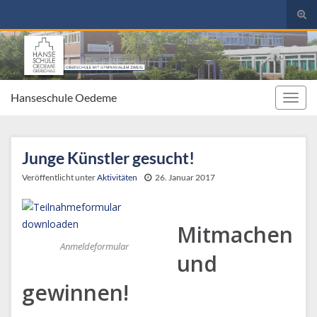
Suc
umsc
Search for:
Hanseschule Oedeme
Navig
umsc
Junge Künstler gesucht!
Veröffentlicht unter
Aktivitäten
26. Januar 2017
Mitmachen
Anmeldeformular
und
gewinnen!