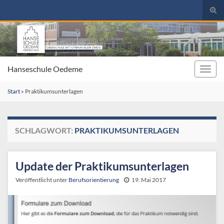
Suc
umsc
Search for:
Hanseschule Oedeme
Navig
umsc
Start
»
Praktikumsunterlagen
SCHLAGWORT:
PRAKTIKUMSUNTERLAGEN
Update der Praktikumsunterlagen
Veröffentlicht unter
Berufsorientierung
19. Mai 2017