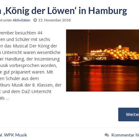
 ‚König der Löwen‘ in Hamburg
ht unter
Aktivitäten
15. November 2018
vember besuchten 44
nen und Schüler mit sechs
en das Musical Der König der
 Unterricht waren wesentliche
er Handlung, der Inszenierung
usik vorbesprochen worden,
e gut präpariert waren. Mit
en Schüler aus dem
tkurs Musik der 8. Klassen, der
c und dem DaZ-Unterricht
als …
Weite
l
,
WPK Musik
Kommentar hi