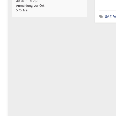
ab dem 15. April
Anmeldung vor Ort
5./6. Mai
SAE
,
W