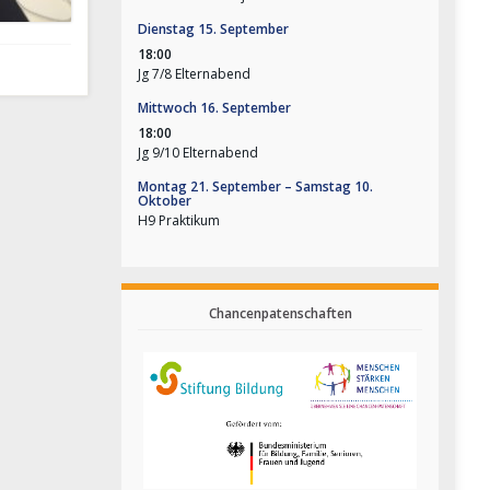
Dienstag
15.
September
18:00
Jg 7/
8 Elternabend
Mittwoch
16.
September
18:00
Jg 9/
10 Elternabend
Montag
21.
September
–
Samstag
10.
Oktober
H9 Praktikum
Chancenpatenschaften