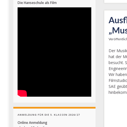
Die Hanseschule als Film
Ausf
„Mus
Veröffentlic
Der Musik
hat der M
besucht. 
Engineeri
Wir haben
Filmstudi
SAE geübt
hinbekomm
ANMELDUNG FÜR DIE 5. KLASSEN 2026/27
Online Anmeldung