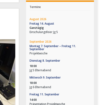
Termine
August 2026
Freitag
14.
August
Ganztägig
Einschulungsfeier Jg 5
September 2026
Montag
7.
September
–
Freitag
11.
September
Projektwoche
Dienstag
8.
September
18:00
Jg 5 Elternabend
Mittwoch
9.
September
18:00
Jg 6 Elternabend
Freitag
11.
September
14:00
Präsentation Projektwoche