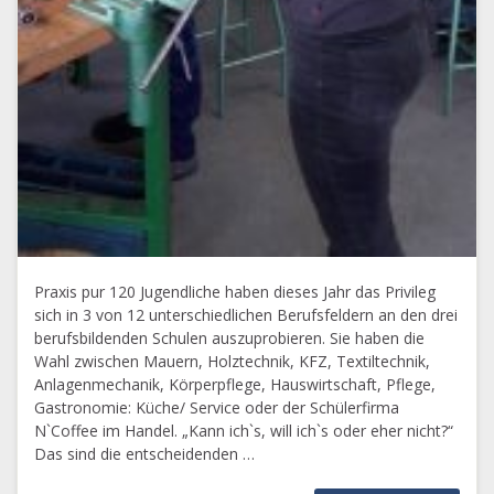
Praxis pur 120 Jugendliche haben dieses Jahr das Privileg
sich in 3 von 12 unterschiedlichen Berufsfeldern an den drei
berufsbildenden Schulen auszuprobieren. Sie haben die
Wahl zwischen Mauern, Holztechnik, KFZ, Textiltechnik,
Anlagenmechanik, Körperpflege, Hauswirtschaft, Pflege,
Gastronomie: Küche/ Service oder der Schülerfirma
N`Coffee im Handel. „Kann ich`s, will ich`s oder eher nicht?“
Das sind die entscheidenden …