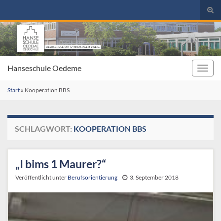
Suc
umsc
Search for:
Hanseschule Oedeme
Navig
umsc
Start
»
Kooperation BBS
SCHLAGWORT:
KOOPERATION BBS
„I bims 1 Maurer?“
Veröffentlicht unter
Berufsorientierung
3. September 2018