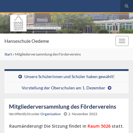
Suc
umsc
Search for:
Hanseschule Oedeme
Navig
umsc
Start
»
Mitgliederversammlung des Fördervereins
Unsere Schülerinnen und Schüler haben gewählt!
Vorstellung der Oberschulen am 1. Dezember
Mitgliederversammlung des Fördervereins
Veröffentlicht unter
Organisation
2. November 2022
Raumänderung! Die Sitzung findet in
Raum 5026
statt.