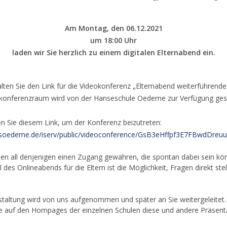
Am Montag, den 06.12.2021
um 18:00 Uhr
laden wir Sie herzlich zu einem digitalen Elternabend ein.
lten Sie den Link für die Videokonferenz „Elternabend weiterführende
konferenzraum wird von der Hanseschule Oedeme zur Verfügung gest
en Sie diesem Link, um der Konferenz beizutreten:
bsoedeme.de/iserv/public/videoconference/GsB3eHffpf3E7FBwdDreuu
en all denjenigen einen Zugang gewähren, die spontan dabei sein kö
l des Onlineabends für die Eltern ist die Möglichkeit, Fragen direkt ste
staltung wird von uns aufgenommen und später an Sie weitergeleitet.
e auf den Hompages der einzelnen Schulen diese und andere Präsent