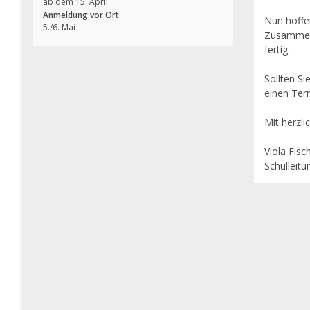
ab dem 15. April
Anmeldung vor Ort
Nun hoffen
5./6. Mai
Zusammenb
fertig.
Sollten Si
einen Ter
Mit herzl
Viola Fisc
Schulleitu