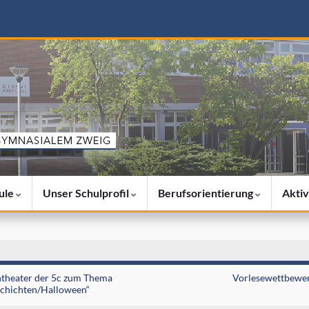
ule
Unser Schulprofil
Berufsorientierung
Aktiv
theater der 5c zum Thema
Vorlesewettbewe
schichten/Halloween“