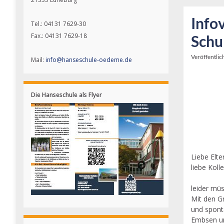
Info
Tel.: 04131 7629-30
Fax.: 04131 7629-18
Schu
Veröffentlic
Mail:
info@hanseschule-oedeme.de
Die Hanseschule als Flyer
Liebe Elte
liebe Koll
leider mü
Mit den G
und spont
Embsen un