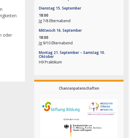
Dienstag
15.
September
en
18:00
igkeiten
Jg 7/
8 Elternabend
Mittwoch
16.
September
en oder
18:00
Jg 9/
10 Elternabend
Montag
21.
September
–
Samstag
10.
Oktober
H9 Praktikum
Chancenpatenschaften