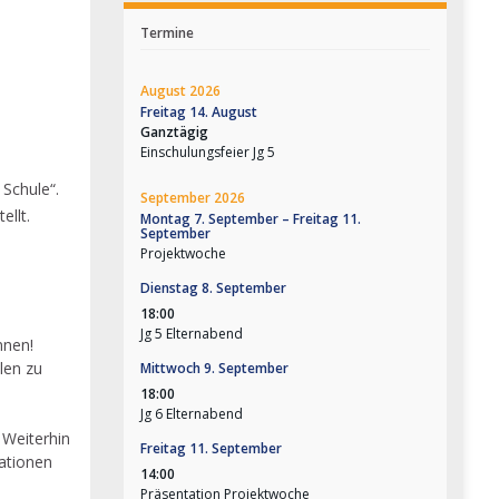
Termine
August 2026
Freitag
14.
August
Ganztägig
Einschulungsfeier Jg 5
 Schule“.
September 2026
ellt.
Montag
7.
September
–
Freitag
11.
September
Projektwoche
Dienstag
8.
September
18:00
Jg 5 Elternabend
nnen!
llen zu
Mittwoch
9.
September
18:00
Jg 6 Elternabend
 Weiterhin
Freitag
11.
September
ationen
14:00
Präsentation Projektwoche