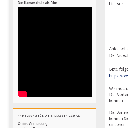
Die Hanseschule als Film
hier vor:
Anbei erha
Der Video
Bitte folg
https://o
Wir möcht
Der Vortei
können.
Die Veran
ANMELDUNG FÜR DIE 5. KLASSEN 2026/27
können Si
Online Anmeldung
einsehen.