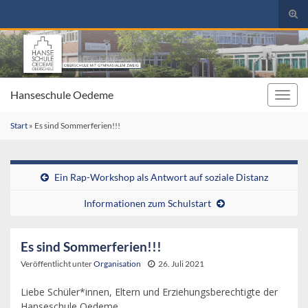
Suc
umsc
Search for:
Hanseschule Oedeme
Navig
umsc
Start
»
Es sind Sommerferien!!!
Ein Rap-Workshop als Antwort auf soziale Distanz
Informationen zum Schulstart
Es sind Sommerferien!!!
Veröffentlicht unter
Organisation
26. Juli 2021
Liebe Schüler*innen, Eltern und Erziehungsberechtigte der
Hanseschule Oedeme,