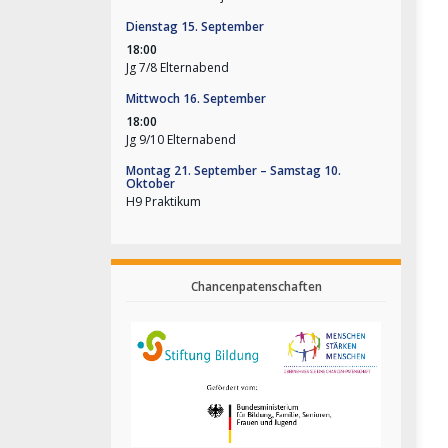
Dienstag
15.
September
18:00
Jg 7/
8 Elternabend
Mittwoch
16.
September
18:00
Jg 9/
10 Elternabend
Montag
21.
September
–
Samstag
10.
Oktober
H9 Praktikum
Chancenpatenschaften