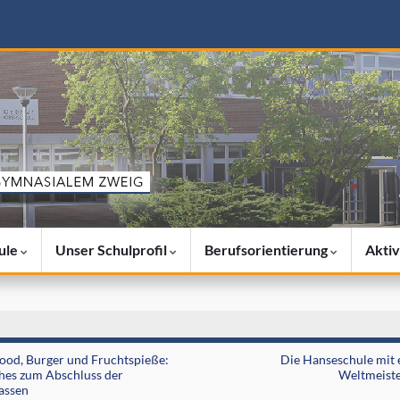
ule
Unser Schulprofil
Berufsorientierung
Aktiv
ood, Burger und Fruchtspieße:
Die Hanseschule mit 
hes zum Abschluss der
Weltmeiste
assen