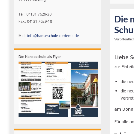
Tel.: 04131 7629-30
Die n
Fax.: 04131 7629-18
Schu
Mail:
info@hanseschule-oedeme.de
Veröffentlic
Liebe S
Die Hanseschule als Flyer
zur Eintei
die ne
die ne
Vertre
am Donne
Für alle a