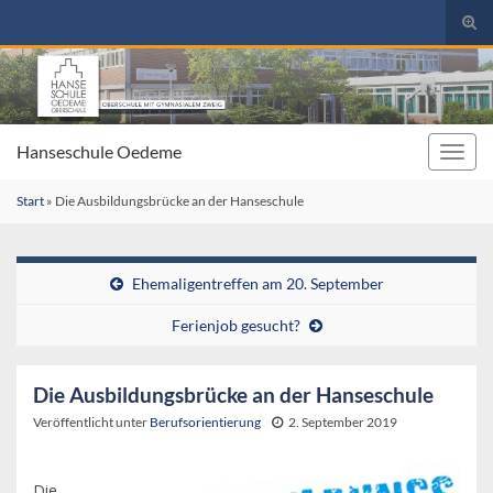
Suc
umsc
Search for:
Hanseschule Oedeme
Navig
umsc
Start
»
Die Ausbildungsbrücke an der Hanseschule
Ehemaligentreffen am 20. September
Ferienjob gesucht?
Die Ausbildungsbrücke an der Hanseschule
Veröffentlicht unter
Berufsorientierung
2. September 2019
Die