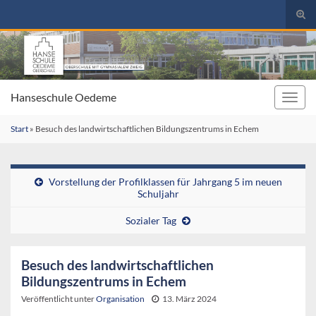
Suc
umsc
Search for:
Hanseschule Oedeme
Navig
umsc
Start
»
Besuch des landwirtschaftlichen Bildungszentrums in Echem
Vorstellung der Profilklassen für Jahrgang 5 im neuen
Schuljahr
Sozialer Tag
Besuch des landwirtschaftlichen
Bildungszentrums in Echem
Veröffentlicht unter
Organisation
13. März 2024