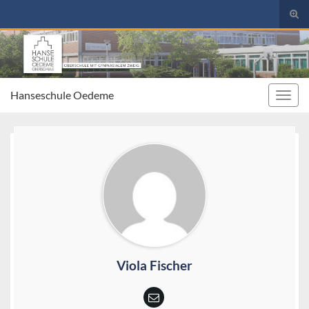
Suc
umsc
Search for:
Hanseschule Oedeme
Navig
umsc
Viola Fischer