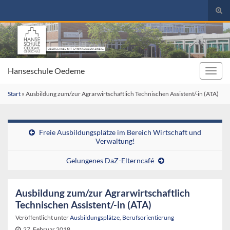
Suc
umsc
Search for:
Hanseschule Oedeme
Navig
umsc
Start
»
Ausbildung zum/zur Agrarwirtschaftlich Technischen Assistent/-in (ATA)
Freie Ausbildungsplätze im Bereich Wirtschaft und
Verwaltung!
Gelungenes DaZ-Elterncafé
Ausbildung zum/zur Agrarwirtschaftlich
Technischen Assistent/-in (ATA)
Veröffentlicht unter
Ausbildungsplätze
,
Berufsorientierung
27. Februar 2018