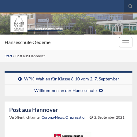
Suc
umsc
Search for:
Hanseschule Oedeme
Navig
umsc
Start
»
Post aus Hannover
WPK-Wahlen für Klasse 6-10 vom 2.-7. September
Willkommen an der Hanseschule
Post aus Hannover
Veröffentlicht unter
Corona-News
,
Organisation
2. September 2021