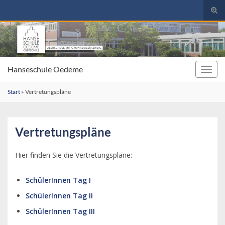
Suc
umsc
Search for:
Hanseschule Oedeme
Navig
umsc
Start
»
Vertretungspläne
Vertretungspläne
Hier finden Sie die Vertretungspläne:
SchülerInnen Tag I
SchülerInnen Tag II
SchülerInnen Tag III